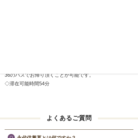
奈良方面から[105・106系統広岡行]バス、綾吾谷9:48到着
のバスでお越しいただいた場合、奈良方面行綾吾谷10：
32のバスでお帰り頂くことが可能です。
◇滞在可能時間44分
【土日 午後の場合】
奈良方面から[105・106系統広岡行]バス、綾吾谷14:42到
着のバスでお越しいただいた場合、奈良方面行綾吾谷15：
36のバスでお帰り頂くことが可能です。
◇滞在可能時間54分
よくあるご質問
永代供養墓とは何ですか？