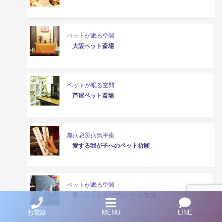
ペットが眠る空間
大阪ペット斎場
ペットが眠る空間
芦屋ペット斎場
無病息災病気平癒
愛する我が子へのペット祈願
ペットが眠る空間
愛ペットメモリアルパーク加茂
お電話
MENU
LINE